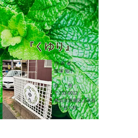
『くゆり』
代表者
：
飯塚 知子
住 所：
〒233-0012
横浜市港南区上永谷
五丁目7-35