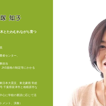
塚 知子
木とたわむれながら育つ​
​
消費者センター、
事担当​
JAS規格の制定等にかかる
、東日本大震災、東北豪雨 常総
9号 千葉県富津市と相模原市な
を中心に学校の要請に応じて活
トメント、演奏）​