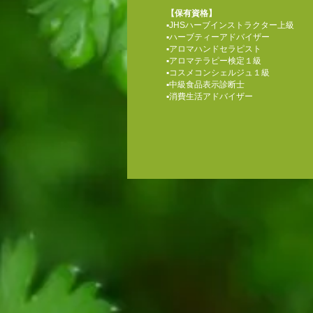
【保有資格】​
▪︎JHSハーブインストラクター上級
▪︎ハーブティーアドバイザー
▪︎アロマハンドセラピスト
▪︎アロマテラピー検定１級
▪︎コスメコンシェルジュ１級​
▪︎中級食品表示診断士
▪︎消費生活アドバイザー