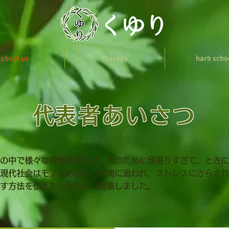
about us
therapy
harb scho
​代表者あいさつ
の中で様々な役割を背負い、人のために頑張りすぎて、ときに
現代社会はモノにあふれ、時間に追われ、ストレスにさらされ
す方法を伝えたいとおもい開業しました。