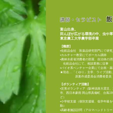
飯
講師・セラピスト
富山出身。​
田んぼが広がる環境の中、虫や草
東京農工大学農学部卒業​
【職歴】​
▪︎化粧品会社 医薬品研究部門にて研究員
▪︎カルチャー教室にてボーカル講師​
▪︎農林水産省消費者の部屋、自治体の
化粧品会社にて、相談業務に従事
​▪︎バイオ系ベンチャー企業にて企画・薬
★現在…「くゆり」主宰、ライブ活動、
原案作成委員会消費者委員​
【ボランティア活動】​
▪︎災害ボランティア（阪神淡路大震災
市、西日本豪雨 岡山県真備町、台風1
ど）​
▪︎小学校支援（個別支援級、低学年級
動）​
▪︎高齢者施設訪問（アロマハンドトリー